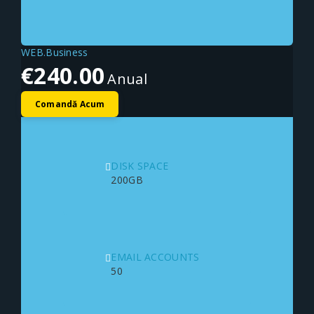
WEB.Business
€240.00
Anual
Comandă Acum
DISK SPACE
200GB
EMAIL ACCOUNTS
50