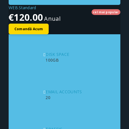
WEB.Standard
cel mai popular
€120.00
Anual
Comandă Acum
DISK SPACE
100GB
EMAIL ACCOUNTS
20