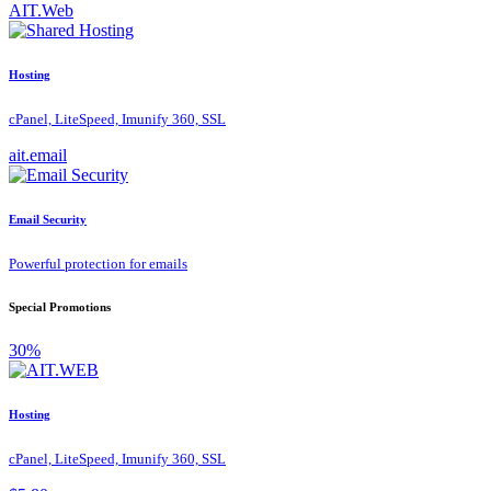
AIT.Web
Hosting
cPanel, LiteSpeed, Imunify 360, SSL
ait.email
Email Security
Powerful protection for emails
Special Promotions
30%
Hosting
cPanel, LiteSpeed, Imunify 360, SSL