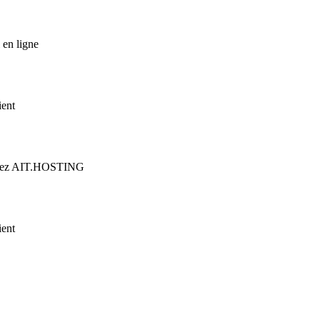
 en ligne
ient
n chez AIT.HOSTING
ient