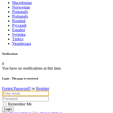
Macedonian
Norwegian
Português
Português
Română
Русский
Español
Svenska
Türkçe
Українська
Notifications
0
You have no notifications at this time.
Login
- This page is restricted
Forgot Password?
or
Register
Remember Me