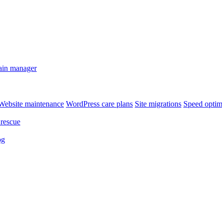
in manager
Website maintenance
WordPress care plans
Site migrations
Speed optim
rescue
og