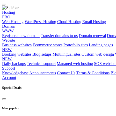
Hosting
PRO
Web Hosting
WordPress Hosting
Cloud Hosting
Email Hosting
Domain
WWW
Register a new domain
Transfer domains to us
Domain renewal
Doma
Website
Business websites
Ecommerce stores
Portofolio sites
Landing pages
NEW
Booking websites
Blog setups
Multilingual sites
Custom web design
NEW
Daily backups
Technical support
Managed web hosting
SOS website 
Support
Knowledgebase
Announcements
Contact Us
Terms & Conditions
Bl
Account
Special Deals
Most popular