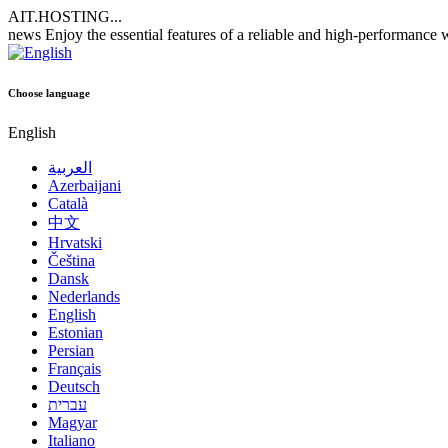
AIT.HOSTING...
news
Enjoy the essential features of a reliable and high-performance
Choose language
English
العربية
Azerbaijani
Català
中文
Hrvatski
Čeština
Dansk
Nederlands
English
Estonian
Persian
Français
Deutsch
עברית
Magyar
Italiano