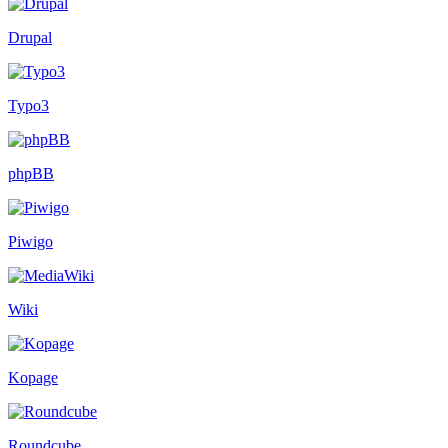
Drupal
Typo3
phpBB
Piwigo
Wiki
Kopage
Roundcube