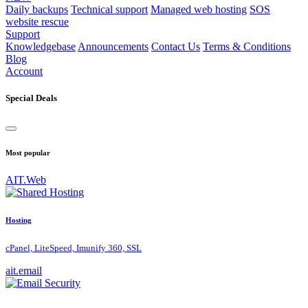
Daily backups
Technical support
Managed web hosting
SOS
website rescue
Support
Knowledgebase
Announcements
Contact Us
Terms & Conditions
Blog
Account
Special Deals
Most popular
AIT.Web
Hosting
cPanel, LiteSpeed, Imunify 360, SSL
ait.email