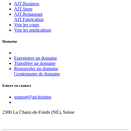
AIT.Business
AIT.Store
AIT.Restaurant
AIT.Fabrication
Voir les cours
Voir les applications
Domaine
Enregistrer un domaine
Transférer un domaine
Renouveler un domaine
Gestionnaire de domaine
Entrer en contact
support@ait.hosting
2300 La Chaux-de-Fonds (NE), Suisse