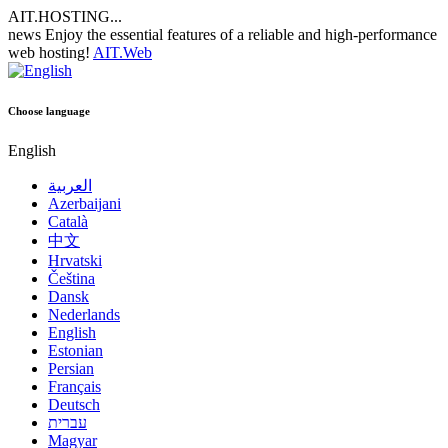
AIT.HOSTING...
news
Enjoy the essential features of a reliable and high-performance
web hosting!
AIT.Web
Choose language
English
العربية
Azerbaijani
Català
中文
Hrvatski
Čeština
Dansk
Nederlands
English
Estonian
Persian
Français
Deutsch
עברית
Magyar