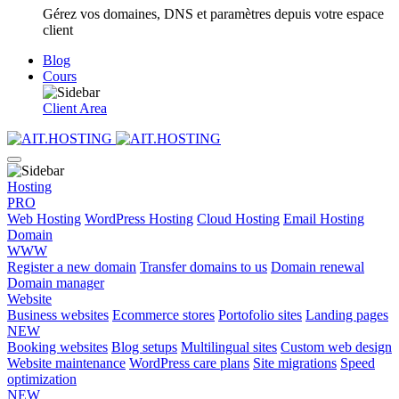
Gérez vos domaines, DNS et paramètres depuis votre espace
client
Blog
Cours
Client Area
Hosting
PRO
Web Hosting
WordPress Hosting
Cloud Hosting
Email Hosting
Domain
WWW
Register a new domain
Transfer domains to us
Domain renewal
Domain manager
Website
Business websites
Ecommerce stores
Portofolio sites
Landing pages
NEW
Booking websites
Blog setups
Multilingual sites
Custom web design
Website maintenance
WordPress care plans
Site migrations
Speed
optimization
NEW