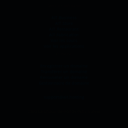
Gestion d'entreprise
AIT.Business
AIT.Store
AIT.Restaurant
AIT.Fabrication
Voir les cours
Voir les applications
Domaine
Enregistrer un domaine
Transférer un domaine
Renouveler un domaine
Gestionnaire de domaine
Entrer en contact
support@ait.hosting
2300 La Chaux-de-Fonds (NE), Suisse