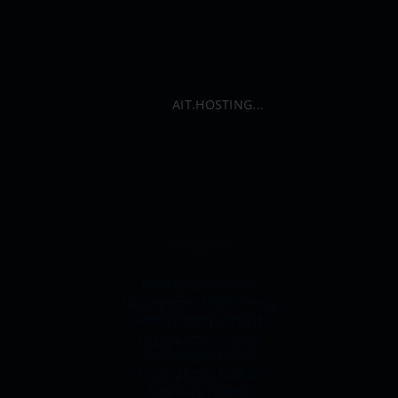
AIT.HOSTING...
Hébergement
Hébergement Web
Hébergement WordPress
Hébergement Cloud
Hébergement Email
Hébergement VPS
Hébergement Odoo
Serveurs Dédiés