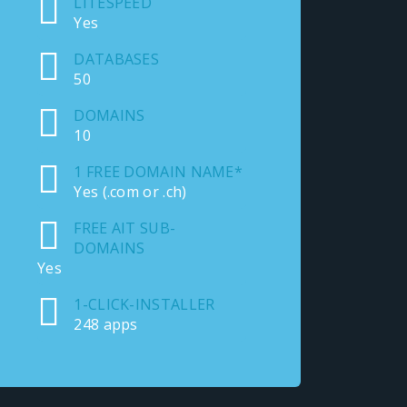
LITESPEED
Yes
DATABASES
50
DOMAINS
10
1 FREE DOMAIN NAME*
Yes (.com or .ch)
FREE AIT SUB-
DOMAINS
Yes
1-CLICK-INSTALLER
248 apps