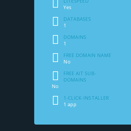
LITESPEED
Yes
DATABASES
1
DOMAINS
1
FREE DOMAIN NAME
No
FREE AIT SUB-
DOMAINS
No
1-CLICK-INSTALLER
1 app