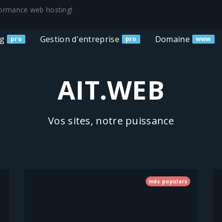
rformance web hosting!
ng
Gestion d'entreprise
Domaine
pro
pro
www
AIT.WEB
Vos sites, notre puissance
més populars