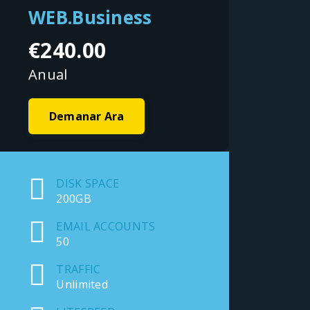
WEB.Business
€240.00
Anual
Demanar Ara
DISK SPACE
200GB
EMAIL ACCOUNTS
50
TRAFFIC
Unlimited