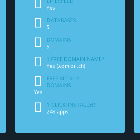
LITESPEED
Yes
DATABASES
5
DOMAINS
5
1 FREE DOMAIN NAME*
Yes (.com or .ch)
FREE AIT SUB-
DOMAINS
Yes
1-CLICK-INSTALLER
248 apps