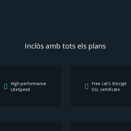
Inclòs amb tots els plans
High-performance
Free Let’s Encrypt
LiteSpeed
SSL certificate