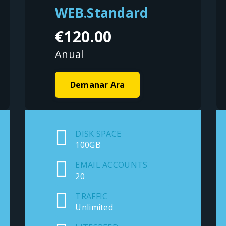
WEB.Standard
€120.00
Anual
Demanar Ara
DISK SPACE
100GB
EMAIL ACCOUNTS
20
TRAFFIC
Unlimited