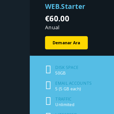
WEB.Starter
€60.00
Anual
Demanar Ara
DISK SPACE
50GB
EMAIL ACCOUNTS
5 (5 GB each)
TRAFFIC
Unlimited