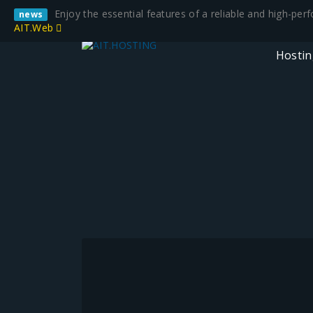
Enjoy the essential features of a reliable and high-pe
news
AIT.Web
Hosti