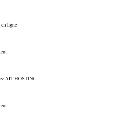
 en ligne
ient
n chez AIT.HOSTING
ient