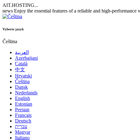
AIT.HOSTING...
news
Enjoy the essential features of a reliable and high-performance
Vyberte jazyk
Čeština
العربية
Azerbaijani
Català
中文
Hrvatski
Čeština
Dansk
Nederlands
English
Estonian
Persian
Français
Deutsch
עברית
Magyar
Italiano