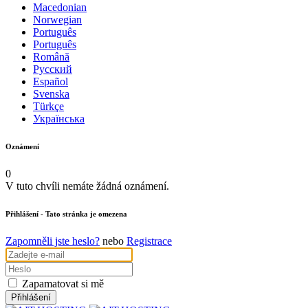
Macedonian
Norwegian
Português
Português
Română
Русский
Español
Svenska
Türkçe
Українська
Oznámení
0
V tuto chvíli nemáte žádná oznámení.
Přihlášení
- Tato stránka je omezena
Zapomněli jste heslo?
nebo
Registrace
Zapamatovat si mě