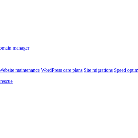
omain manager
Website maintenance
WordPress care plans
Site migrations
Speed optim
rescue