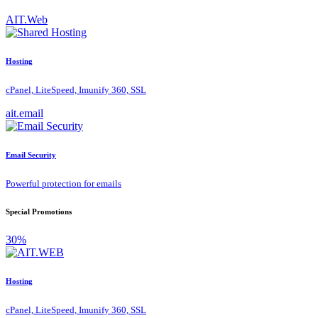
AIT.Web
Hosting
cPanel, LiteSpeed, Imunify 360, SSL
ait.email
Email Security
Powerful protection for emails
Special Promotions
30%
Hosting
cPanel, LiteSpeed, Imunify 360, SSL