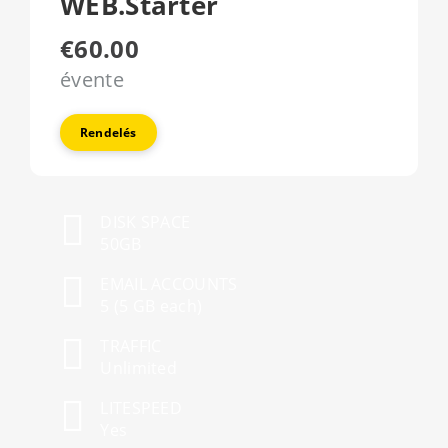
WEB.Starter
€60.00
évente
Rendelés
DISK SPACE
50GB
EMAIL ACCOUNTS
5 (5 GB each)
TRAFFIC
Unlimited
LITESPEED
Yes