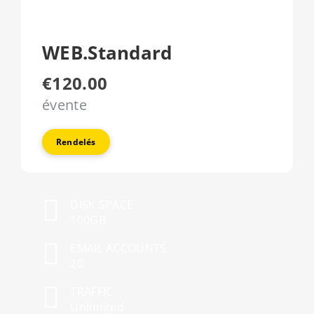
WEB.Standard
€120.00
évente
Rendelés
DISK SPACE
100GB
EMAIL ACCOUNTS
20
TRAFFIC
Unlimited