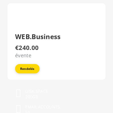
WEB.Business
€240.00
évente
Rendelés
DISK SPACE
200GB
EMAIL ACCOUNTS
50