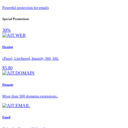
Powerful protection for emails
Special Promotions
30%
Hosting
cPanel, LiteSpeed, Imunify 360, SSL
$5.80
Domain
More than 500 domains extensions..
Email