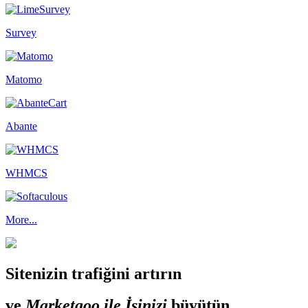
Survey
Matomo
Abante
WHMCS
More...
Sitenizin trafiğini artırın
ve
Marketgoo ile İşinizi
büyütün