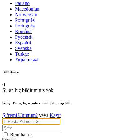
Italiano
Macedonian
Norwegian
Português
Português
Română
Русский
Español
Svenska
Türkçe
Українська
Bildirimler
0
Şu an hiç bildiriminiz yok.
Giriş
- Bu sayfaya sadece müşteriler erişebilir
Şifremi Unuttum?
veya
Kayıt
Beni hatırla