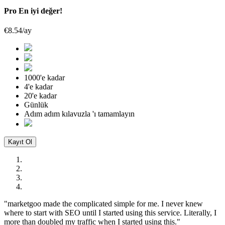
Pro
En iyi değer!
€8.54/ay
1000'e kadar
4'e kadar
20'e kadar
Günlük
Adım adım kılavuzla
'ı tamamlayın
Kayıt Ol
"marketgoo made the complicated simple for me. I never knew
where to start with SEO until I started using this service. Literally, I
more than doubled my traffic when I started using this."