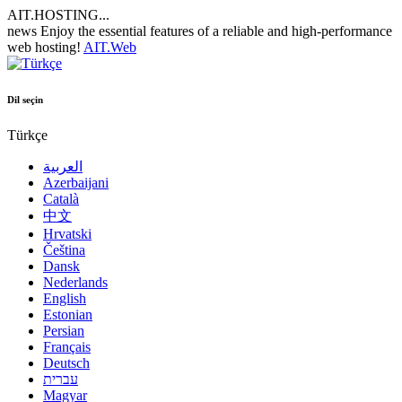
AIT.HOSTING...
news
Enjoy the essential features of a reliable and high-performance
web hosting!
AIT.Web
Dil seçin
Türkçe
العربية
Azerbaijani
Català
中文
Hrvatski
Čeština
Dansk
Nederlands
English
Estonian
Persian
Français
Deutsch
עברית
Magyar