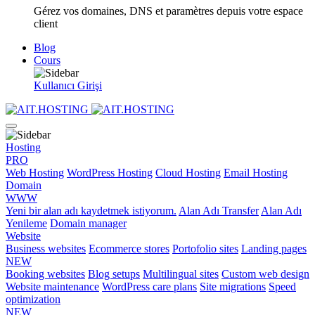
Gérez vos domaines, DNS et paramètres depuis votre espace
client
Blog
Cours
Kullanıcı Girişi
Hosting
PRO
Web Hosting
WordPress Hosting
Cloud Hosting
Email Hosting
Domain
WWW
Yeni bir alan adı kaydetmek istiyorum.
Alan Adı Transfer
Alan Adı
Yenileme
Domain manager
Website
Business websites
Ecommerce stores
Portofolio sites
Landing pages
NEW
Booking websites
Blog setups
Multilingual sites
Custom web design
Website maintenance
WordPress care plans
Site migrations
Speed
optimization
NEW