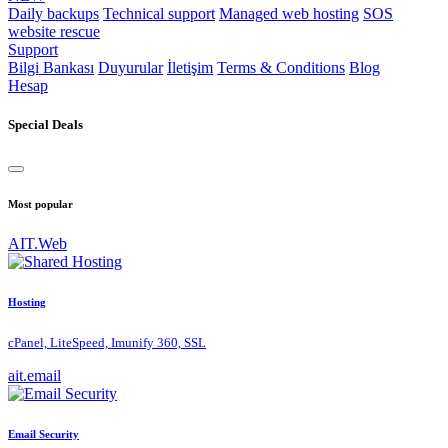
Daily backups
Technical support
Managed web hosting
SOS
website rescue
Support
Bilgi Bankası
Duyurular
İletişim
Terms & Conditions
Blog
Hesap
Special Deals
Most popular
AIT.Web
Hosting
cPanel, LiteSpeed, Imunify 360, SSL
ait.email
Email Security