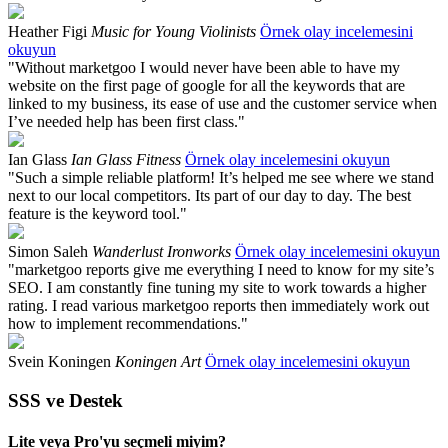
Heather Figi
Music for Young Violinists
Örnek olay incelemesini
okuyun
"Without marketgoo I would never have been able to have my
website on the first page of google for all the keywords that are
linked to my business, its ease of use and the customer service when
I’ve needed help has been first class."
Ian Glass
Ian Glass Fitness
Örnek olay incelemesini okuyun
"Such a simple reliable platform! It’s helped me see where we stand
next to our local competitors. Its part of our day to day. The best
feature is the keyword tool."
Simon Saleh
Wanderlust Ironworks
Örnek olay incelemesini okuyun
"marketgoo reports give me everything I need to know for my site’s
SEO. I am constantly fine tuning my site to work towards a higher
rating. I read various marketgoo reports then immediately work out
how to implement recommendations."
Svein Koningen
Koningen Art
Örnek olay incelemesini okuyun
SSS ve Destek
Lite veya Pro'yu seçmeli miyim?