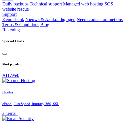
Daily backups
Technical support
Managed web hosting
SOS
website rescue
Support
Kennisbank
Nieuws & Aankondigingen
Neem contact op met ons
Terms & Conditions
Blog
Rekening
Special Deals
Most popular
AIT.Web
Hosting
cPanel, LiteSpeed, Imunify 360, SSL
ait.email