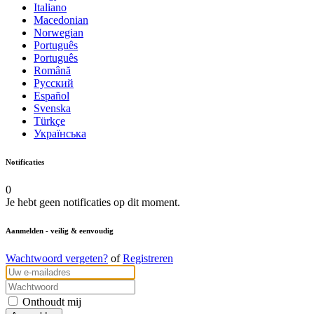
Italiano
Macedonian
Norwegian
Português
Português
Română
Русский
Español
Svenska
Türkçe
Українська
Notificaties
0
Je hebt geen notificaties op dit moment.
Aanmelden
- veilig & eenvoudig
Wachtwoord vergeten?
of
Registreren
Onthoudt mij