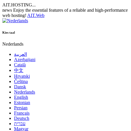
AIT.HOSTING...
news
Enjoy the essential features of a reliable and high-performance
web hosting!
AIT.Web
Kies taal
Nederlands
العربية
Azerbaijani
Català
中文
Hrvatski
Čeština
Dansk
Nederlands
English
Estonian
Persian
Français
Deutsch
עברית
Magyar