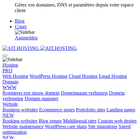
Gérez vos domaines, DNS et paramètres depuis votre espace
client
Blog
Cours
Aanmelden
Hosting
PRO
Web Hosting
WordPress Hosting
Cloud Hosting
Email Hosting
Domain
WWW
Registreer een nieuw domein
Domeinnaam verhuizen
Domein
verlenging
Domain manager
Website
Business websites
Ecommerce stores
Portofolio sites
Landing pages
NEW
Booking websites
Blog setups
Multilingual sites
Custom web design
Website maintenance
WordPress care plans
Site migrations
Speed
optimization
NEW