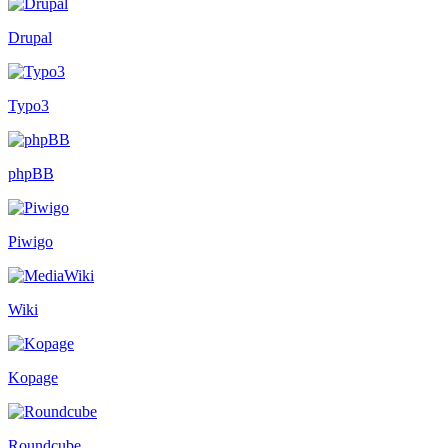
Drupal
Typo3
phpBB
Piwigo
Wiki
Kopage
Roundcube