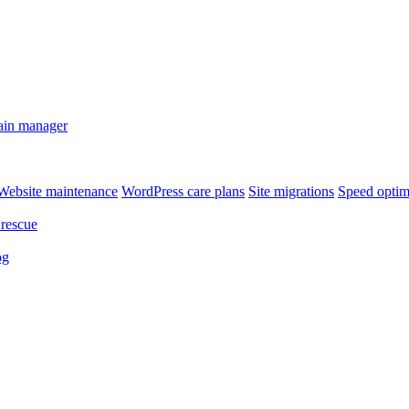
in manager
Website maintenance
WordPress care plans
Site migrations
Speed optim
rescue
og