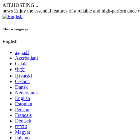
AIT.HOSTING...
news
Enjoy the essential features of a reliable and high-performance
Choose language
English
العربية
Azerbaijani
Català
中文
Hrvatski
Čeština
Dansk
Nederlands
English
Estonian
Persian
Français
Deutsch
עברית
Magyar
Italiano