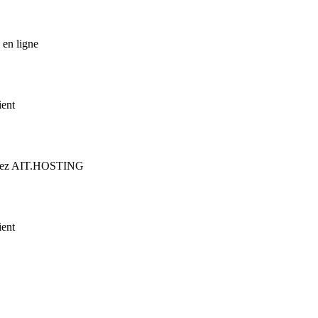
 en ligne
ient
n chez AIT.HOSTING
ient