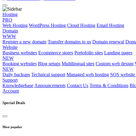
Hosting
PRO
Web Hosting
WordPress Hosting
Cloud Hosting
Email Hosting
Domain
WWW
Register a new domain
Transfer domains to us
Domain renewal
Doma
Website
Business websites
Ecommerce stores
Portofolio sites
Landing pages
NEW
Booking websites
Blog setups
Multilingual sites
Custom web design
NEW
Daily backups
Technical support
Managed web hosting
SOS website 
Support
Knowledgebase
Announcements
Contact Us
Terms & Conditions
Bl
Account
Special Deals
Most popular