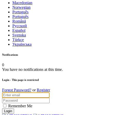
Macedonian
Norwegian
Português
Português
Română
Русский
Español
Svenska
Türkçe
Українська
Notifications
0
You have no notifications at this time.
Login
- This page is restricted
Forgot Password?
or
Register
Remember Me