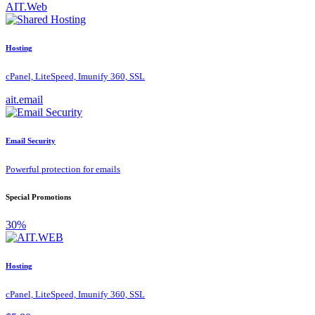
AIT.Web
Hosting
cPanel, LiteSpeed, Imunify 360, SSL
ait.email
Email Security
Powerful protection for emails
Special Promotions
30%
Hosting
cPanel, LiteSpeed, Imunify 360, SSL